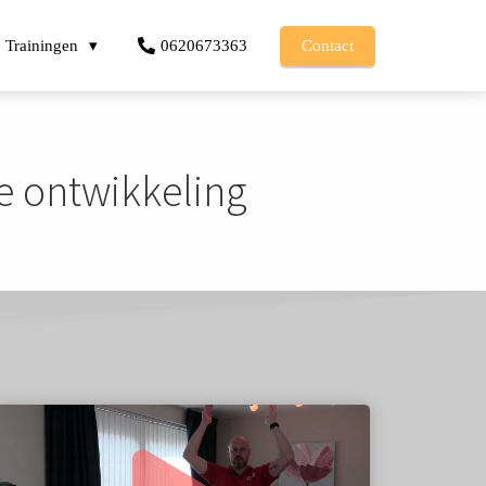
Trainingen
0620673363
Contact
e ontwikkeling