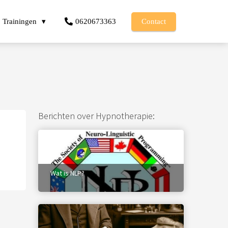
Trainingen
0620673363
Contact
Berichten over Hypnotherapie:
Wat is NLP?