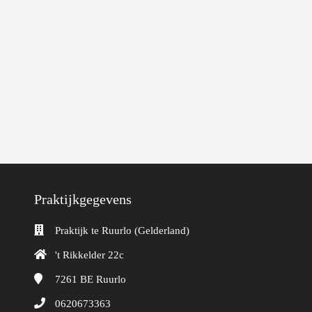
Praktijkgegevens
Praktijk te Ruurlo (Gelderland)
't Rikkelder 22c
7261 BE
Ruurlo
0620673363